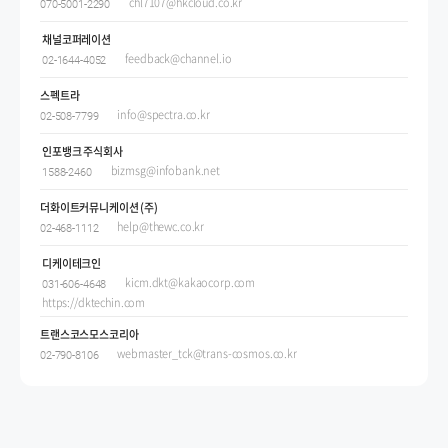
chl7107@hkcloud.co.kr
070-5001-2290
채널코퍼레이션
feedback@channel.io
02-1644-4052
스펙트라
info@spectra.co.kr
02-508-7799
인포뱅크 주식회사
bizmsg@infobank.net
1588-2460
더화이트커뮤니케이션 (주)
help@thewc.co.kr
02-468-1112
디케이테크인
kicm.dkt@kakaocorp.com
031-606-4648
https://dktechin.com
트랜스코스모스코리아
webmaster_tck@trans-cosmos.co.kr
02-790-8106